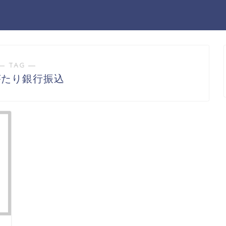
― TAG ―
がたり銀行振込