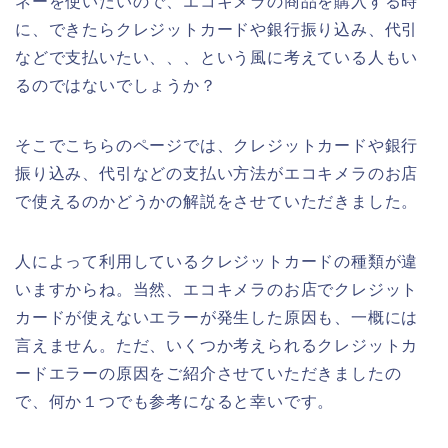
ネーを使いたいので、エコキメラの商品を購入する時
に、できたらクレジットカードや銀行振り込み、代引
などで支払いたい、、、という風に考えている人もい
るのではないでしょうか？
そこでこちらのページでは、クレジットカードや銀行
振り込み、代引などの支払い方法がエコキメラのお店
で使えるのかどうかの解説をさせていただきました。
人によって利用しているクレジットカードの種類が違
いますからね。当然、エコキメラのお店でクレジット
カードが使えないエラーが発生した原因も、一概には
言えません。ただ、いくつか考えられるクレジットカ
ードエラーの原因をご紹介させていただきましたの
で、何か１つでも参考になると幸いです。