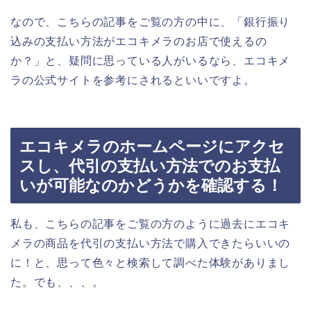
なので、こちらの記事をご覧の方の中に、「銀行振り
込みの支払い方法がエコキメラのお店で使えるの
か？」と、疑問に思っている人がいるなら、エコキメ
ラの公式サイトを参考にされるといいですよ。
エコキメラのホームページにアクセ
スし、代引の支払い方法でのお支払
いが可能なのかどうかを確認する！
私も、こちらの記事をご覧の方のように過去にエコキ
メラの商品を代引の支払い方法で購入できたらいいの
に！と、思って色々と検索して調べた体験がありまし
た。でも、、、。