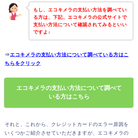
もし、エコキメラの支払い方法を調べてい
る方は、下記、エコキメラの公式サイトで
支払い方法について確認されてみるといい
ですよ♪
⇒
エコキメラの支払い方法について調べている方はこ
ちらをクリック
エコキメラの支払い方法について調べて
いる方はこちら
それと、これから、クレジットカードのエラー原因を
いくつかご紹介させていただきますが、エコキメラの