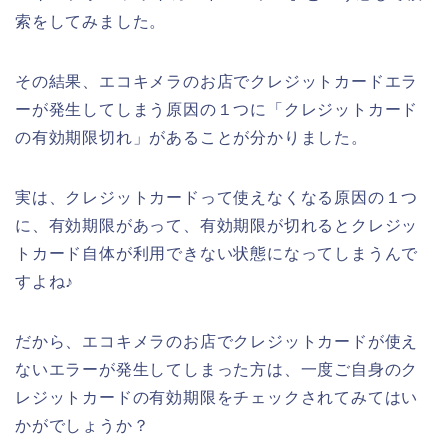
索をしてみました。
その結果、エコキメラのお店でクレジットカードエラ
ーが発生してしまう原因の１つに「クレジットカード
の有効期限切れ」があることが分かりました。
実は、クレジットカードって使えなくなる原因の１つ
に、有効期限があって、有効期限が切れるとクレジッ
トカード自体が利用できない状態になってしまうんで
すよね♪
だから、エコキメラのお店でクレジットカードが使え
ないエラーが発生してしまった方は、一度ご自身のク
レジットカードの有効期限をチェックされてみてはい
かがでしょうか？