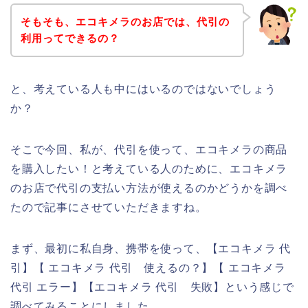
そもそも、エコキメラのお店では、代引の
利用ってできるの？
と、考えている人も中にはいるのではないでしょう
か？
そこで今回、私が、代引を使って、エコキメラの商品
を購入したい！と考えている人のために、エコキメラ
のお店で代引の支払い方法が使えるのかどうかを調べ
たので記事にさせていただきますね。
まず、最初に私自身、携帯を使って、【エコキメラ 代
引】【 エコキメラ 代引 使えるの？】【 エコキメラ
代引 エラー】【エコキメラ 代引 失敗】という感じで
調べてみることにしました。