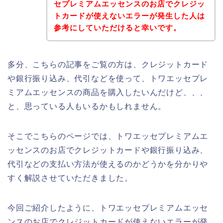
セプレミアムエッセンスのお店でクレジッ
トカードが使えないエラーが発生した人は
参考にしていただけると幸いです。
多分、こちらの記事をご覧の方は、クレジットカード
や銀行振り込み、代引などを使って、トワエッセプレ
ミアムエッセンスの商品を購入したいんだけど、、、
と、思っている人もいるかもしれません。
そこでこちらのページでは、トワエッセプレミアムエ
ッセンスのお店でクレジットカードや銀行振り込み、
代引などの支払い方法が使えるのかどうかを分かりや
すく解説させていただきました。
今回ご紹介したように、トワエッセプレミアムエッセ
ンスのお店でクレジットカードが使えないエラーが発