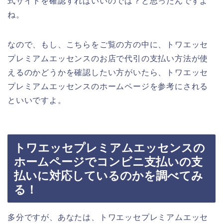
式サイトを確認すればいいのでは？と思ったんですよ
ね。
なので、もし、こちらをご覧の方の中に、トワエッセ
プレミアムエッセンスのお店で代引の支払い方法が使
えるのかどうかを確認したい方がいたら、トワエッセ
プレミアムエッセンスのホームページを参考にされる
といいですよ。
トワエッセプレミアムエッセンスの
ホームページでコンビニ支払いの支
払いに対応しているのかを調べてみ
る！
多分ですが、あなたは、トワエッセプレミアムエッセ