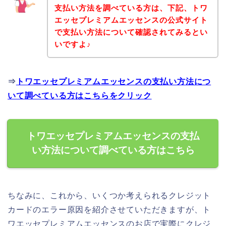
支払い方法を調べている方は、下記、トワ
エッセプレミアムエッセンスの公式サイト
で支払い方法について確認されてみるとい
いですよ♪
⇒
トワエッセプレミアムエッセンスの支払い方法につ
いて調べている方はこちらをクリック
トワエッセプレミアムエッセンスの支払
い方法について調べている方はこちら
ちなみに、これから、いくつか考えられるクレジット
カードのエラー原因を紹介させていただきますが、ト
ワエッセプレミアムエッセンスのお店で実際にクレジ