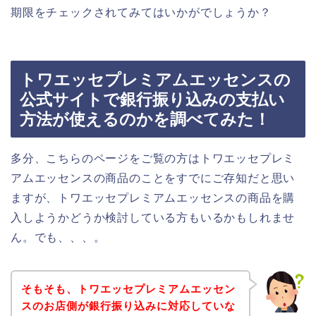
期限をチェックされてみてはいかがでしょうか？
トワエッセプレミアムエッセンスの
公式サイトで銀行振り込みの支払い
方法が使えるのかを調べてみた！
多分、こちらのページをご覧の方はトワエッセプレミ
アムエッセンスの商品のことをすでにご存知だと思い
ますが、トワエッセプレミアムエッセンスの商品を購
入しようかどうか検討している方もいるかもしれませ
ん。でも、、、。
そもそも、トワエッセプレミアムエッセン
スのお店側が銀行振り込みに対応していな