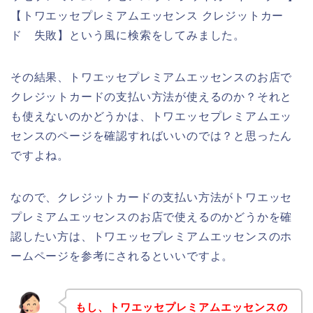
【トワエッセプレミアムエッセンス クレジットカー
ド 失敗】という風に検索をしてみました。
その結果、トワエッセプレミアムエッセンスのお店で
クレジットカードの支払い方法が使えるのか？それと
も使えないのかどうかは、トワエッセプレミアムエッ
センスのページを確認すればいいのでは？と思ったん
ですよね。
なので、クレジットカードの支払い方法がトワエッセ
プレミアムエッセンスのお店で使えるのかどうかを確
認したい方は、トワエッセプレミアムエッセンスのホ
ームページを参考にされるといいですよ。
もし、トワエッセプレミアムエッセンスの