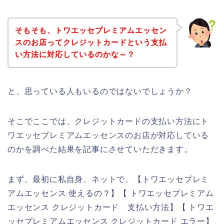
そもそも、トワエッセプレミアムエッセン
スのお店ってクレジットカードという支払
い方法に対応しているのかな～？
と、思っている人もいるのではないでしょうか？
そこでここでは、クレジットカードの支払い方法にト
ワエッセプレミアムエッセンスのお店が対応している
のかを調べた結果を記事にさせていただきます。
まず、最初に私自身、ネットで、【トワエッセプレミ
アムエッセンス 使えるの？】【 トワエッセプレミアム
エッセンス クレジットカード 支払い方法】【 トワエ
ッセプレミアムエッセンス クレジットカード エラー】