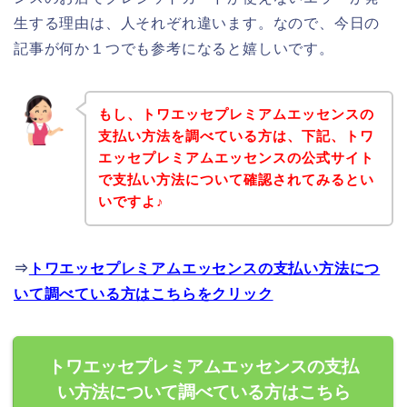
生する理由は、人それぞれ違います。なので、今日の
記事が何か１つでも参考になると嬉しいです。
もし、トワエッセプレミアムエッセンスの
支払い方法を調べている方は、下記、トワ
エッセプレミアムエッセンスの公式サイト
で支払い方法について確認されてみるとい
いですよ♪
⇒
トワエッセプレミアムエッセンスの支払い方法につ
いて調べている方はこちらをクリック
トワエッセプレミアムエッセンスの支払
い方法について調べている方はこちら