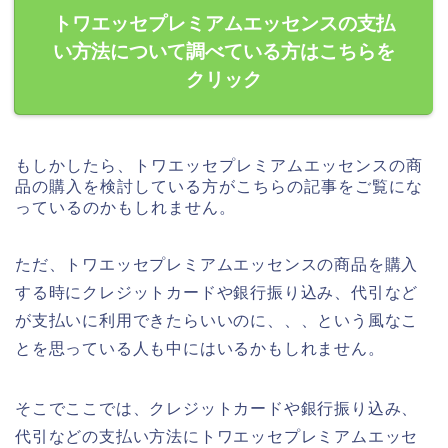
トワエッセプレミアムエッセンスの支払
い方法について調べている方はこちらを
クリック
もしかしたら、トワエッセプレミアムエッセンスの商
品の購入を検討している方がこちらの記事をご覧にな
っているのかもしれません。
ただ、トワエッセプレミアムエッセンスの商品を購入
する時にクレジットカードや銀行振り込み、代引など
が支払いに利用できたらいいのに、、、という風なこ
とを思っている人も中にはいるかもしれません。
そこでここでは、クレジットカードや銀行振り込み、
代引などの支払い方法にトワエッセプレミアムエッセ