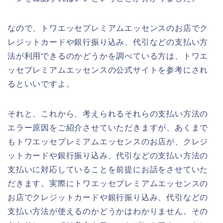
なので、トワエッセプレミアムエッセンスのお店でク
レジットカードや銀行振り込み、代引などの支払い方
法が利用できるのかどうかを調べている方は、トワエ
ッセプレミアムエッセンスの公式サイトを参考にされ
るといいですよ。
それと、これから、考えられるそれらの支払い方法の
エラー原因をご紹介させていただきますが、あくまで
もトワエッセプレミアムエッセンスのお店が、クレジ
ットカードや銀行振り込み、代引などの支払い方法の
支払いに対応していることを前提にお話をさせていた
だきます。実際にトワエッセプレミアムエッセンスの
お店でクレジットカードや銀行振り込み、代引などの
支払い方法が使えるのかどうかはわかりません。その