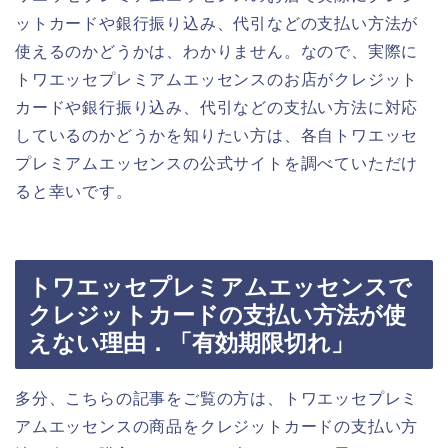
ットカードや銀行振り込み、代引などの支払い方法が
使えるのかどうかは、わかりません。なので、実際に
トワエッセプレミアムエッセンスのお店がクレジット
カードや銀行振り込み、代引などの支払い方法に対応
しているのかどうかを知りたい方は、各自トワエッセ
プレミアムエッセンスの公式サイトを調べていただけ
ると幸いです。
トワエッセプレミアムエッセンスで
クレジットカードの支払い方法が使
えない理由．「有効期限切れ」
多分、こちらの記事をご覧の方は、トワエッセプレミ
アムエッセンスの商品をクレジットカードの支払い方