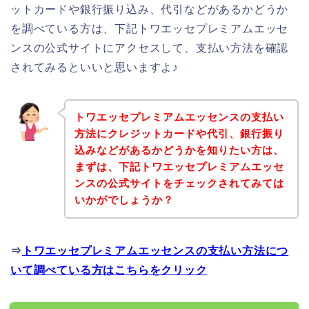
ットカードや銀行振り込み、代引などがあるかどうか
を調べている方は、下記トワエッセプレミアムエッセ
ンスの公式サイトにアクセスして、支払い方法を確認
されてみるといいと思いますよ♪
トワエッセプレミアムエッセンスの支払い
方法にクレジットカードや代引、銀行振り
込みなどがあるかどうかを知りたい方は、
まずは、下記トワエッセプレミアムエッセ
ンスの公式サイトをチェックされてみては
いかがでしょうか？
⇒
トワエッセプレミアムエッセンスの支払い方法につ
いて調べている方はこちらをクリック