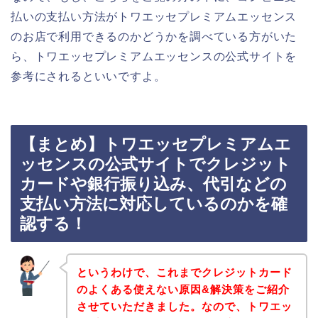
払いの支払い方法がトワエッセプレミアムエッセンス
のお店で利用できるのかどうかを調べている方がいた
ら、トワエッセプレミアムエッセンスの公式サイトを
参考にされるといいですよ。
【まとめ】トワエッセプレミアムエ
ッセンスの公式サイトでクレジット
カードや銀行振り込み、代引などの
支払い方法に対応しているのかを確
認する！
というわけで、これまでクレジットカード
のよくある使えない原因&解決策をご紹介
させていただきました。なので、トワエッ