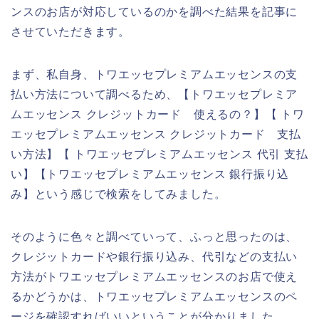
ンスのお店が対応しているのかを調べた結果を記事に
させていただきます。
まず、私自身、トワエッセプレミアムエッセンスの支
払い方法について調べるため、【トワエッセプレミア
ムエッセンス クレジットカード 使えるの？】【 トワ
エッセプレミアムエッセンス クレジットカード 支払
い方法】【 トワエッセプレミアムエッセンス 代引 支払
い】【トワエッセプレミアムエッセンス 銀行振り込
み】という感じで検索をしてみました。
そのように色々と調べていって、ふっと思ったのは、
クレジットカードや銀行振り込み、代引などの支払い
方法がトワエッセプレミアムエッセンスのお店で使え
るかどうかは、トワエッセプレミアムエッセンスのペ
ージを確認すればいいということが分かりました。